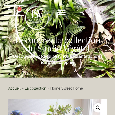
0
Découvrez la collection
du Studio Végétal
Découvrez nos équipes, nos implantations et
notre philosophie.
Accueil
»
La collection
»
Home Sweet Home