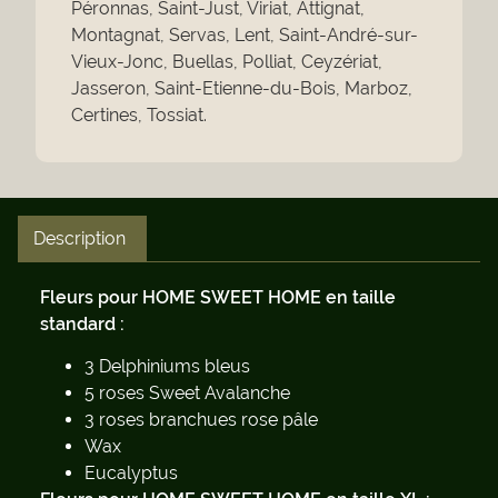
Péronnas, Saint-Just, Viriat, Attignat,
Montagnat, Servas, Lent, Saint-André-sur-
Vieux-Jonc, Buellas, Polliat, Ceyzériat,
Jasseron, Saint-Etienne-du-Bois, Marboz,
Certines, Tossiat.
Description
Fleurs pour HOME SWEET HOME en taille
standard :
3 Delphiniums bleus
5 roses Sweet Avalanche
3 roses branchues rose pâle
Wax
Eucalyptus