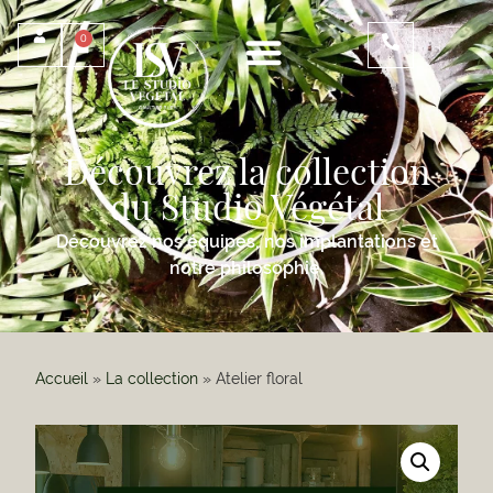
0
Découvrez la collection
du Studio Végétal
Découvrez nos équipes, nos implantations et
notre philosophie.
Accueil
»
La collection
»
Atelier floral