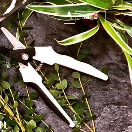
0
0,00
€
on