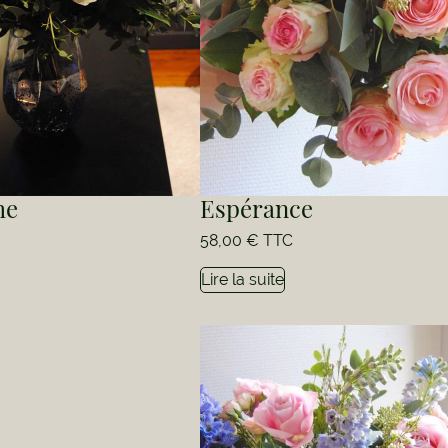
he
Espérance
58,00
€
TTC
Lire la suite