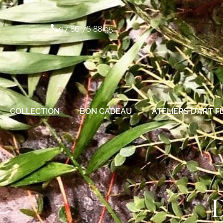
07 86 76 88 95
COLLECTION
BON CADEAU
ATELIERS D’ART F
D